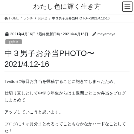
コ
ナ
わたし色に輝く生き方
ン
ビ
テ
ゲ
HOME
ランチ
お弁当
中３男子お弁当PHOTO〜2021/4.12-16
ン
ー
ツ
シ
へ
ョ
2021年4月16日
/ 最終更新日時 :
2021年4月16日
mayamaya
ス
ン
お弁当
キ
に
中３男子お弁当PHOTO〜
ッ
移
プ
動
2021/4.12-16
Twitterに毎日お弁当を投稿することに飽きてしまったため、
仕切り直しとして中学３年生からは１週間ごとにお弁当をブログ
にまとめて
アップしていこうと思います。
ブログに１ヶ月分まとめるってこともなかなかハードなことして
た！