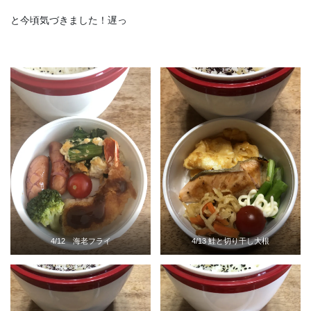
と今頃気づきました！遅っ
4/12 海老フライ
4/13 鮭と切り干し大根