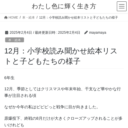
コ
ナ
わたし色に輝く生き方
ン
ビ
テ
ゲ
HOME
本・絵本
12月：小学校読み聞かせ絵本リストと子どもたちの様子
ン
ー
ツ
シ
へ
ョ
2025年2月4日
/ 最終更新日時 :
2025年2月4日
mayamaya
ス
ン
本・絵本
キ
に
12月：小学校読み聞かせ絵本リス
ッ
移
プ
動
トと子どもたちの様子
6年生
12月、季節としてはクリスマスや年末年始、干支など華やかな行
事が注目される頃
なぜか今年の私はピピピっと戦争に目が向きました。
原爆投下、終戦の8月だけが大きくクローズアップされることが多
いけれども