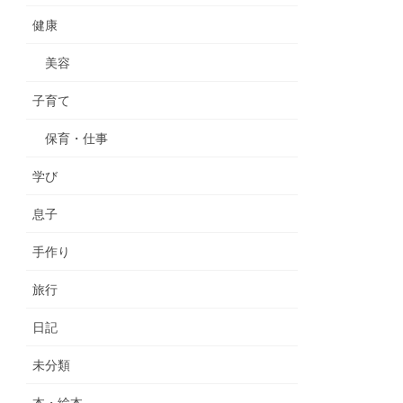
健康
美容
子育て
保育・仕事
学び
息子
手作り
旅行
日記
未分類
本・絵本