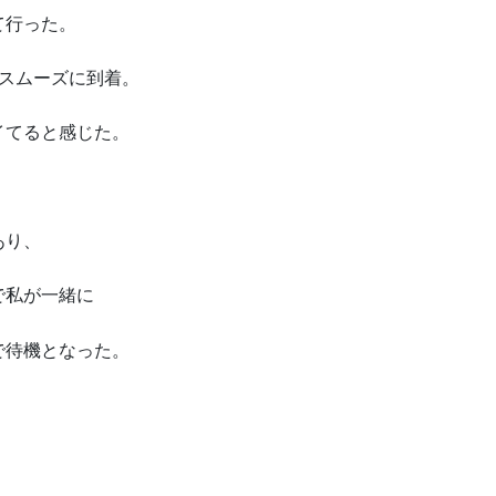
て行った。
スムーズに到着。
イてると感じた。
あり、
で私が一緒に
で待機となった。