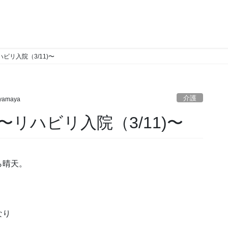
ビリ入院（3/11)〜
介護
yamaya
リハビリ入院（3/11)〜
ら晴天。
なり