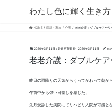
コ
ナ
ン
ビ
わたし色に輝く生き方
テ
ゲ
ン
ー
ツ
シ
HOME
両親・家族
介護
老老介護：ダブルケア〜リハ
へ
ョ
ス
ン
キ
に
2020年3月11日
/ 最終更新日時 :
2020年3月11日
ma
ッ
移
プ
動
老老介護：ダブルケア〜
昨日の雨降りの天気からうってかわって朝か
午前中から強い日差しを感じた。
先月受診した病院にてリハビリ入院が可能と