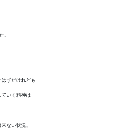
た。
たはずだけれども
していく精神は
出来ない状況。