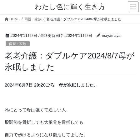
コ
ナ
わたし色に輝く生き方
ン
ビ
テ
ゲ
HOME
両親・家族
老老介護：ダブルケア2024/8/7母が永眠しました
ン
ー
ツ
シ
へ
ョ
2024年11月7日
/ 最終更新日時 :
2024年11月7日
mayamaya
ス
ン
両親・家族
キ
に
老老介護：ダブルケア2024/8/7母が
ッ
移
プ
動
永眠しました
2024年
8月7日 20:20ごろ 母が永眠しました。
私にとって母は強くて逞しい人
股関節を骨折しても大腿骨を骨折しても
自力で歩けるようになり復活してました。