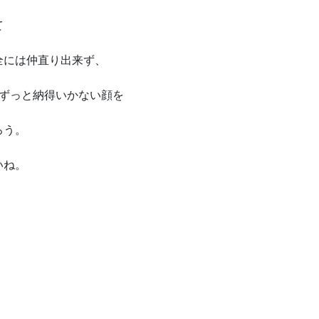
て
全には仲直り出来ず、
はずっと納得いかない顔を
ろう。
いね。