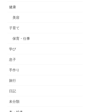
健康
美容
子育て
保育・仕事
学び
息子
手作り
旅行
日記
未分類
本・絵本