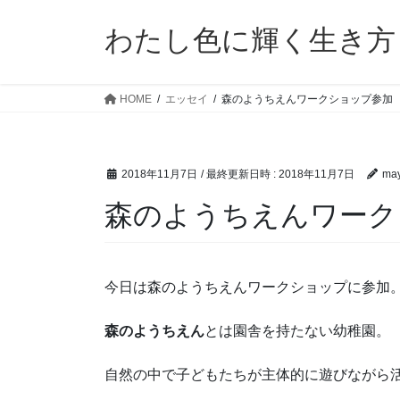
コ
ナ
ン
ビ
わたし色に輝く生き方
テ
ゲ
ン
ー
ツ
シ
HOME
エッセイ
森のようちえんワークショップ参加
へ
ョ
ス
ン
キ
に
2018年11月7日
/ 最終更新日時 :
2018年11月7日
ma
ッ
移
プ
動
森のようちえんワーク
今日は森のようちえんワークショップに参加
森のようちえん
とは園舎を持たない幼稚園。
自然の中で子どもたちが主体的に遊びながら