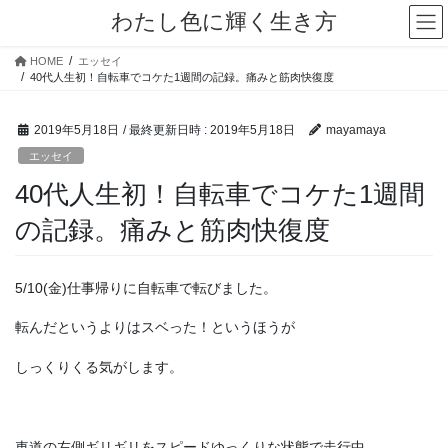
コ
ナ
わたし色に輝く生き方
ン
ビ
テ
ゲ
HOME
エッセイ
ン
ー
40代人生初！自転車でコケた1週間の記録。痛みと筋肉快復度
ツ
シ
へ
ョ
2019年5月18日
/ 最終更新日時 :
2019年5月18日
mayamaya
ス
ン
キ
に
エッセイ
ッ
移
40代人生初！自転車でコケた1週間
プ
動
の記録。痛みと筋肉快復度
5/10(金)仕事帰りに自転車で転びました。
転んだというよりはスベった！というほうが
しっくりくる気がします。
車道の左側ギリギリをスピードゆっくりな状態で走行中。