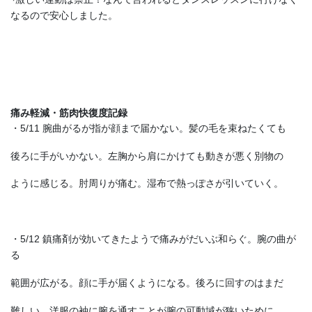
なるので安心しました。
痛み軽減・筋肉快復度記録
・5/11 腕曲がるが指が顔まで届かない。髪の毛を束ねたくても
後ろに手がいかない。左胸から肩にかけても動きが悪く別物の
ように感じる。肘周りが痛む。湿布で熱っぽさが引いていく。
・5/12 鎮痛剤が効いてきたようで痛みがだいぶ和らぐ。腕の曲が
る
範囲が広がる。顔に手が届くようになる。後ろに回すのはまだ
難しい。洋服の袖に腕を通すことが腕の可動域が狭いために